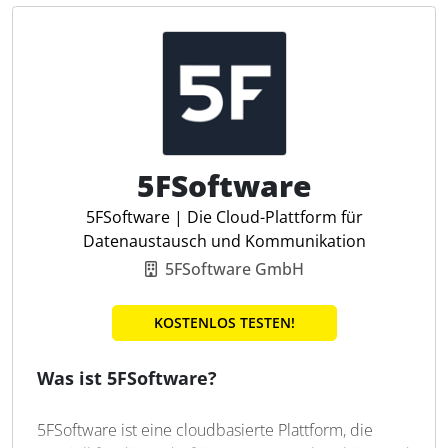
Datensicherheit
Für Steuerfachleute bedeutet dies reduzierte
Medienbrüche, weniger Aufwand im Tagesgeschäft
2-Faktor Authentifizierung
und eine hohe Kompatibilität zu vorhandenen
Innovationsgarantie
Systemen. Durch die Umstellung auf elektronische
Kommunikation sollen Zeit und Kosten eingespart
und gleichzeitig die CO2-Emissionen reduziert
werden.
5FSoftware
Signieren per Mobilgerät
5FSoftware | Die Cloud-Plattform für
API-Anbindung für Integration
Datenaustausch und Kommunikation
EES, FES, QES
5FSoftware GmbH
Mehrstufige Signatur-Standards
Signierreihenfolge festlegen
KOSTENLOS TESTEN!
Externe ohne Konto signieren
Anhänge/ Nachrichten ergänzen
Was ist 5FSoftware?
Signatur nach eIDAS
Individuelle Signatur-Typwahl
5FSoftware ist eine cloudbasierte Plattform, die