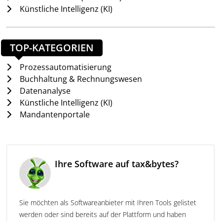
ortsunabhängig auf verschiedenen Endgeräten
Künstliche Intelligenz (KI)
unterzeichnet und nach Abschluss inklusive
Workflowbericht bereitgestellt werden. Für
komplexere Abläufe stehen Erinnerungen,
TOP-KATEGORIEN
Vertretungsregeln, automatische Zeitbegrenzungen
und automatisches Löschen nach festgelegter Zeit
Prozessautomatisierung
zur Verfügung. Integrationen in bestehende Systeme
Buchhaltung & Rechnungswesen
wie DATEV, MS Dynamics 365 Business Central, ELO
Datenanalyse
ECM Suite und weitere DMS-, ERP- sowie CRM-
Künstliche Intelligenz (KI)
Umgebungen ermöglichen Signaturprozesse direkt
Mandantenportale
aus vorhandenen Arbeitsabläufen heraus.
Dokumentenzusammenfassung
Ihre Software auf tax&bytes?
Flexible Unterschriftenbilder
Stammdatenimport
Erinnerungen
White-Label
Sie möchten als Softwareanbieter mit Ihren Tools gelistet
Einbindung in eigene Tools
werden oder sind bereits auf der Plattform und haben