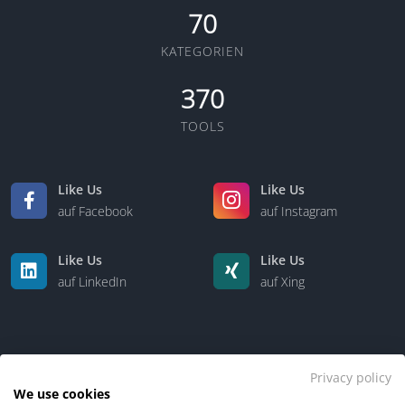
70
KATEGORIEN
370
TOOLS
Like Us
Like Us
auf Facebook
auf Instagram
Like Us
Like Us
auf LinkedIn
auf Xing
Privacy policy
We use cookies