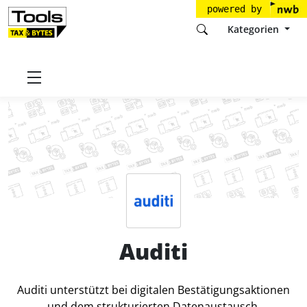
powered by
Kategorien
Startseite
Tools
Auditi GmbH
Auditi
Preise
Auditi
Auditi unterstützt bei digitalen Bestätigungsaktionen
und dem strukturierten Datenaustausch.