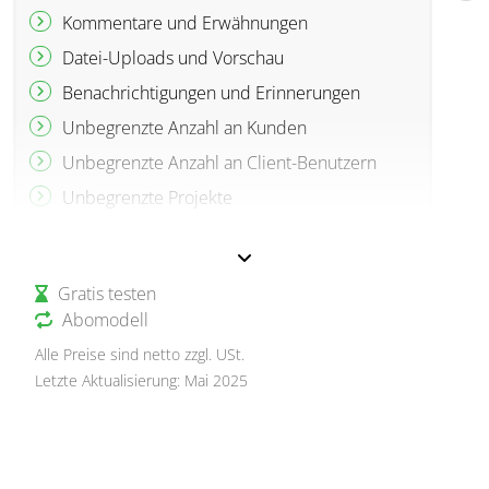
Kommentare und Erwähnungen
Datei-Uploads und Vorschau
Benachrichtigungen und Erinnerungen
Unbegrenzte Anzahl an Kunden
Unbegrenzte Anzahl an Client-Benutzern
Unbegrenzte Projekte
Unbegrenzte PBCs
Unbegrenzte Datei-Uploads
Gratis testen
Online-Schulung
Abomodell
Support per Telefon/E-Mail
Alle Preise sind netto zzgl. USt.
Letzte Aktualisierung: Mai 2025