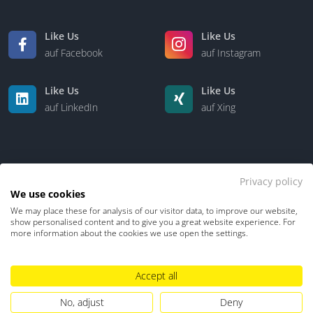
Like Us
Like Us
auf Facebook
auf Instagram
Like Us
Like Us
auf LinkedIn
auf Xing
Privacy policy
We use cookies
We may place these for analysis of our visitor data, to improve our website,
Kontakt
Über uns
show personalised content and to give you a great website experience. For
more information about the cookies we use open the settings.
Datenschutz
Impressum
TDM-Vorbehalt
Accept all
Hinweisgebersystem
Umgang mit KI
No, adjust
Deny