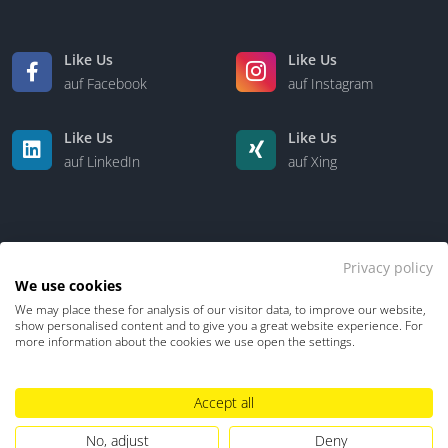
Like Us
Like Us
auf Facebook
auf Instagram
Like Us
Like Us
auf LinkedIn
auf Xing
Privacy policy
We use cookies
We may place these for analysis of our visitor data, to improve our website,
Kontakt
Über uns
show personalised content and to give you a great website experience. For
more information about the cookies we use open the settings.
Datenschutz
Impressum
TDM-Vorbehalt
Accept all
Hinweisgebersystem
Umgang mit KI
No, adjust
Deny