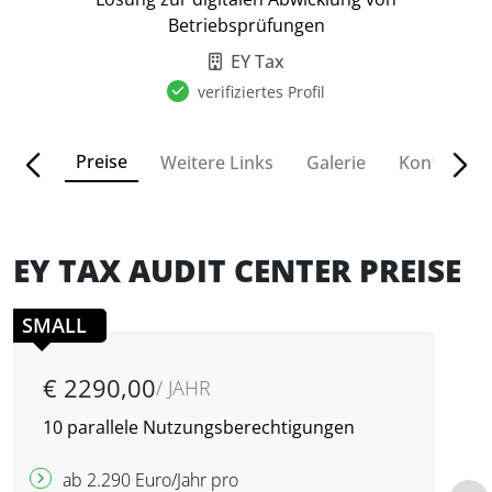
Betriebsprüfungen
EY Tax
verifiziertes Profil
Preise
ionen
Weitere Links
Galerie
Kontakt
EY TAX AUDIT CENTER PREISE
SMALL
€ 2290,00
/ JAHR
10 parallele Nutzungsberechtigungen
1
N
ab 2.290 Euro/Jahr pro