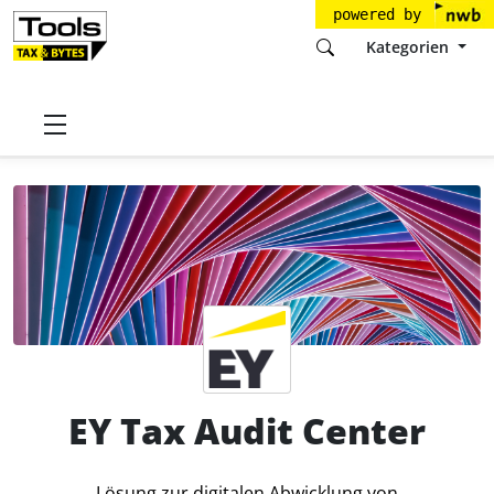
powered by
Kategorien
Startseite
Tools
EY Tax
EY Tax Audit Center
Preise
EY Tax Audit Center
Lösung zur digitalen Abwicklung von