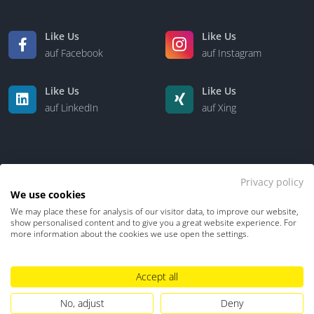
Like Us
Like Us
auf Facebook
auf Instagram
Like Us
Like Us
auf LinkedIn
auf Xing
Privacy policy
We use cookies
We may place these for analysis of our visitor data, to improve our website,
Kontakt
Über uns
show personalised content and to give you a great website experience. For
more information about the cookies we use open the settings.
Datenschutz
Impressum
TDM-Vorbehalt
Accept all
Hinweisgebersystem
Umgang mit KI
No, adjust
Deny