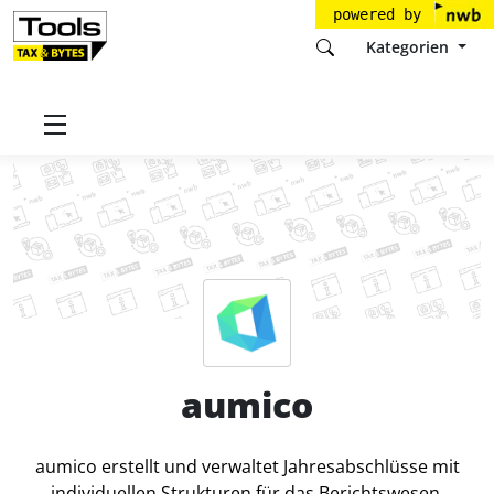
powered by
Kategorien
Startseite
Tools
aumico AG
aumico
Preise
aumico
aumico erstellt und verwaltet Jahresabschlüsse mit
individuellen Strukturen für das Berichtswesen.