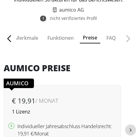
aumico AG
nicht verifiziertes Profil
Preise
ven
Merkmale
Funktionen
FAQ
AUMICO PREISE
AUMICO
€ 19,91
/ MONAT
1 Lizenz
A
Individueller Jahresabschluss Handelsrecht:
19,91 €/Monat