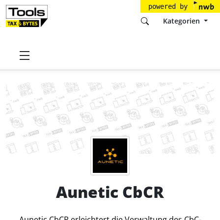
powered by
Kategorien
Startseite
Tools
Aunetic Germany GmbH
Aunetic CbCR
Preise
Aunetic CbCR
Aunetic CbCR erleichtert die Verwaltung des CbC-