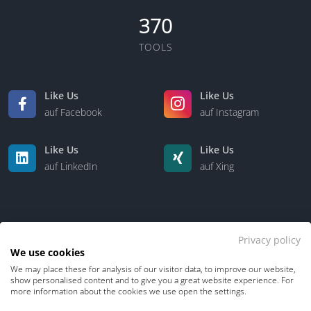
370
TOOLS
Like Us
Like Us
auf Facebook
auf Instagram
Like Us
Like Us
auf LinkedIn
auf Xing
Privacy policy
We use cookies
We may place these for analysis of our visitor data, to improve our website,
Kontakt
Über uns
show personalised content and to give you a great website experience. For
more information about the cookies we use open the settings.