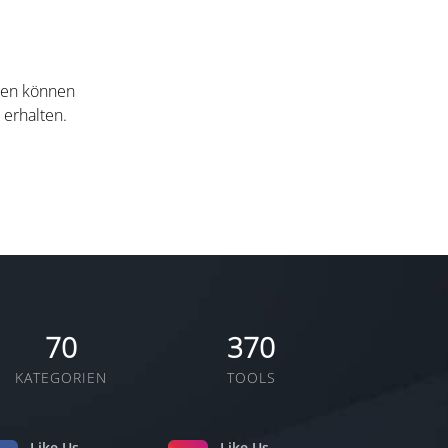
nten können
 erhalten.
70
370
KATEGORIEN
TOOLS
Like Us
Like Us