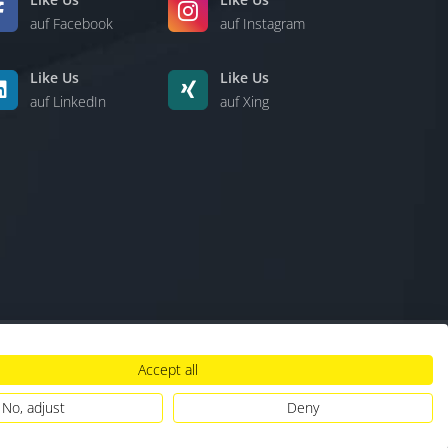
auf Facebook
auf Instagram
Like Us
Like Us
auf LinkedIn
auf Xing
Accept all
lt
|
Hinweisgebersystem
|
Umgang mit KI
No, adjust
Deny