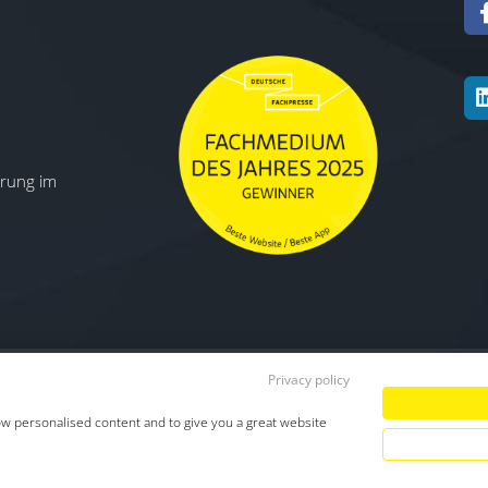
ierung im
Privacy policy
Datenschutz
|
Impressum
|
TDM-Vorbeha
ow personalised content and to give you a great website