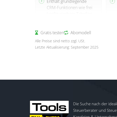
Enthält grundlegende
CRM-Funktionen wie frei
konfigurierbare Tabellen
(max. 25), Felder,
Relationen und
Gratis testen
Eingabemasken sowie ein
Abomodell
Microsoft SQL Server
Alle Preise sind netto zzgl. USt.
Datenbanksystem
Letzte Aktualisierung: September 2025
Bietet Berichtsdesigner
mit Charts, Gantt-
Diagrammen, Barcodes
und Etiketten, dazu PLZ-
und Straßenverzeichnisse
für die Adresserfassung
Ermöglicht den mobilen
Zugriff über Smartphone
Die Suche nach der ideal
und Tablet
Steuerberater und Steuer
Schnittstellen zu DMS-
Kanzleien & Unternehmen