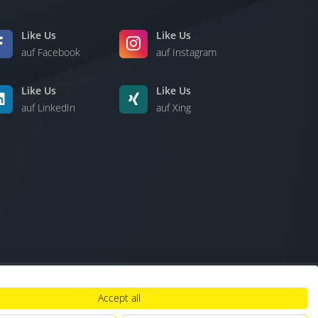
g-
Like Us
Like Us
auf Facebook
auf Instagram
Like Us
Like Us
auf LinkedIn
auf Xing
nd
nen,
gen
Accept all
lt
|
Hinweisgebersystem
|
Umgang mit KI