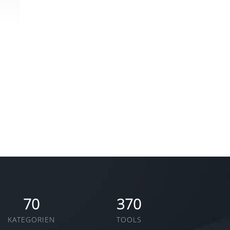
e
L)
zur
s
l
ff
und
70
370
KATEGORIEN
TOOLS