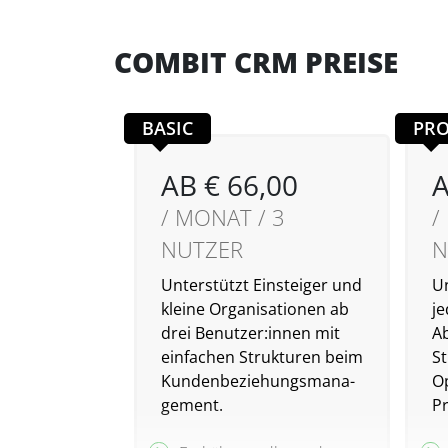
COMBIT CRM PREISE
BASIC
PRO
AB € 66,00
A
/ MONAT / 3
/
NUTZER
N
Unterstützt Einsteiger und
U
kleine Organisationen ab
je
drei Benutzer:innen mit
A
ein­fachen Strukturen beim
S
Kunden­­beziehungs­­mana­
O
gement.
P