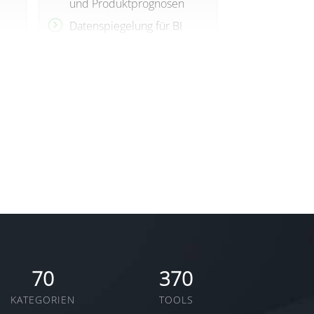
und Produktprognosen
Vertriebse
und unbeg
Datenspiegelung für BI
Zielvorgab
und Berichterstellung
KI-gestütz
Automatisierte Workflows
des Kunde
für die Customer Journey
Teamüberg
Vertragsmanagement
strategisc
KI inklusive: Eine KI, die
Integratio
Antwortvorschläge liefert,
Unterneh
neue Leads hervorhebt,
Ihren Vertriebsprozess
KI inklusive
nd
unterstützt und sich mit
Agenten ar
den Tools verbindet, die
teamüberg
Ihr Team bereits nutzt. In
zusammen 
Kürze verfügbar
vollständi
ng
Tools und
70
370
n
vernetzt –
bald!
KATEGORIEN
TOOLS