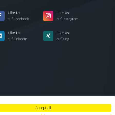
Like Us
Like Us
auf Facebook
auf Instagram
Like Us
Like Us
auf LinkedIn
auf Xing
Accept all
lt
|
Hinweisgebersystem
|
Umgang mit KI