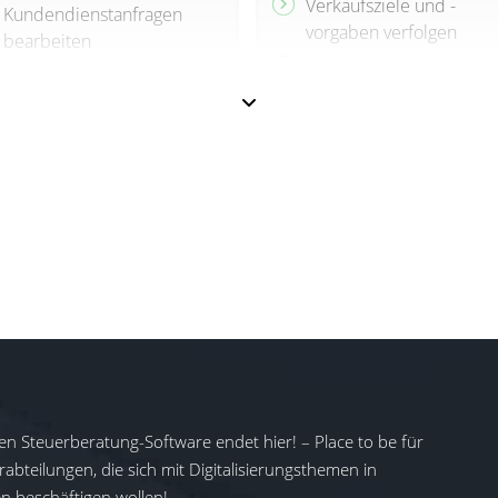
Verkaufsziele und -
Kundendienstanfragen
vorgaben verfolgen
bearbeiten
Erweiterte
Automatisierungen,
Kundenservice-
Arbeitsabläufe und KI für
Funktionen
alltägliche Aufgaben
Starten Sie E-Mail-
Individuell angepasste
Kampagnen und
Dashboards und mobiles
gewinnen Sie neue
CRM
Interessenten
KI-Funktionen:
Individuell anpassbare
Zusammenfassungen,
Dashboards, Berichte u
Stimmungsanalyse,
Erkenntnisse
Übersetzung und KI-
Unterstützung
KI-Funktionen:
Unterstützung im
Arbeitsbereich, Erfassu
von Unternehmensdate
en Steuerberatung-Software endet hier! – Place to be für
und Einblicke sowie KI-
abteilungen, die sich mit Digitalisierungsthemen in
gestützte Formulare
 beschäftigen wollen!