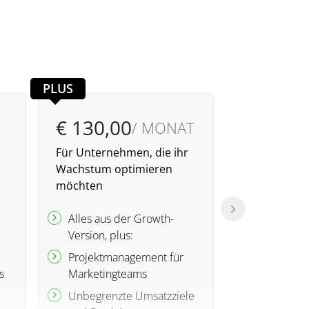
PLUS
€ 130,00
€ 160,
/ MONAT
Für Unternehmen, die ihr
KI-gestützte
Wachstum optimieren
größere Un
möchten
Alles aus d
Alles aus der Growth-
plus:
Version, plus:
Automatis
Projektmanagement für
Personalisi
s
Marketingteams
Teams
Unbegrenzte Umsatzziele
Durch KI p