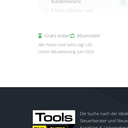
Kundenservice
E-Mail, Kalender und
Dokumente verknüpfen
Integrierte DSGVO- und
Einwilligungs-Tools
Gratis testen
Abomodell
KI-Funktionen:
Alle Preise sind netto zzgl. USt.
Unterstützung beim
Letzte Aktualisierung: Juni 2026
Schreiben, Bilderzeugung
und Textoptimierung
Die Suche nach der ideal
Steuerberater und Steuer
Kanzleien & Unternehmen