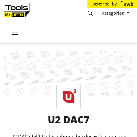
powered by
Kategorien
Startseite
Tools
Universal Units GmbH
U2 DAC7
Preise
U2 DAC7
U2 DAC7 hilft Unternehmen bei der Erfassung und