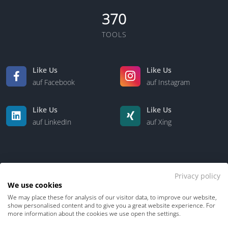
370
TOOLS
Like Us
Like Us
auf Facebook
auf Instagram
Like Us
Like Us
auf LinkedIn
auf Xing
Privacy policy
We use cookies
We may place these for analysis of our visitor data, to improve our website,
Kontakt
Über uns
show personalised content and to give you a great website experience. For
more information about the cookies we use open the settings.