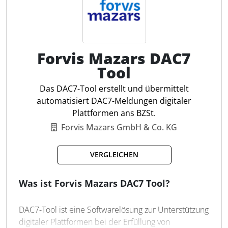
BZSt. Für Steuerfachleute bedeutet dies eine
Erleichterung bei der Einhaltung der gesetzlichen
Anforderungen, da das Tool Fehler minimiert und
die Datenübertragung vereinfacht.
Forvis Mazars DAC7
Datenimport ERP/Excel
Tool
Autom. XML-Konvertierung
Das DAC7-Tool erstellt und übermittelt
TIN/VAT-Nummernprüfung
automatisiert DAC7-Meldungen digitaler
XML-Schema Validierung
Plattformen ans BZSt.
Meldung ans BZSt
Forvis Mazars GmbH & Co. KG
Übermittlungsprotokoll
Datenstrukturprüfung
VERGLEICHEN
Datenauthentizität
Was ist Forvis Mazars DAC7 Tool?
DAC7-Tool ist eine Softwarelösung zur Unterstützung
digitaler Plattformen bei der Erfüllung von