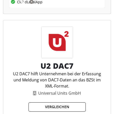
Cloud
Lokal
App
Was kann WTS DAC 7-Lösung?
Die WTS DAC 7-Lösung ermöglicht die
automatisierte Erfassung, Validierung und
Übermittlung von Plattform-, Transaktions- und
Händlerdaten an das BZSt. Die Software konsolidiert
die Daten und meldet eventuelle Fehler zurück.
Steuerpflichtige profitieren von einer effizienten und
sicheren Lösung, die den komplexen Meldeprozess
vereinfacht und die gesetzlichen Anforderungen
U2 DAC7
erfüllt.
U2 DAC7 hilft Unternehmen bei der Erfassung
und Meldung von DAC7-Daten an das BZSt im
Anzeige bisheriger Meldungen
XML-Format.
Upload von Input-Daten
Universal Units GmbH
Formale Validierung Daten
Rückmeldung Validierungsfehler
VERGLEICHEN
Mapping auf XML-Output