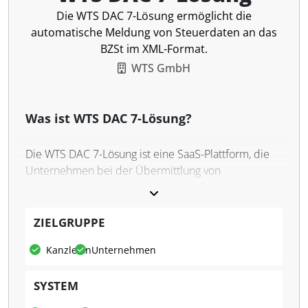
Die WTS DAC 7-Lösung ermöglicht die
automatische Meldung von Steuerdaten an das
BZSt im XML-Format.
WTS GmbH
Was ist WTS DAC 7-Lösung?
Die WTS DAC 7-Lösung ist eine SaaS-Plattform, die
Unternehmen bei der Übermittlung von
meldepflichtigen Daten gemäß den DAC 7-Vorgaben
unterstützt. Die Software ermöglicht es, Daten im
vorgeschriebenen XML-Format über die DIP-
ZIELGRUPPE
Schnittstelle an das Bundeszentralamt für Steuern
Kanzleien
Unternehmen
(BZSt) zu übermitteln. Dabei bietet die Lösung
Funktionen wie die Registrierung, Konsolidierung
SYSTEM
und Validierung der Daten, bevor diese an die
Finanzverwaltung weitergeleitet werden.