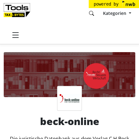
powered by
Kategorien
Startseite
Tools
Verlag C.H.Beck GmbH & Co. KG
beck-online
Preise
beck-online
Die juristische Datenbank aus dem Verlag C.H.Beck