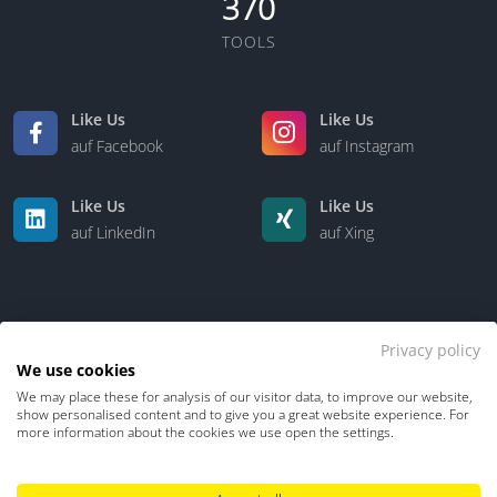
370
TOOLS
Like Us
Like Us
auf Facebook
auf Instagram
Like Us
Like Us
auf LinkedIn
auf Xing
Privacy policy
We use cookies
We may place these for analysis of our visitor data, to improve our website,
Kontakt
Über uns
show personalised content and to give you a great website experience. For
more information about the cookies we use open the settings.
Datenschutz
Impressum
TDM-Vorbehalt