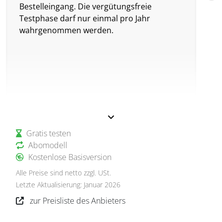
Bestelleingang. Die vergütungsfreie
s
Testphase darf nur einmal pro Jahr
wahrgenommen werden.
Gratis testen
Abomodell
Kostenlose Basisversion
Alle Preise sind netto zzgl. USt.
Letzte Aktualisierung: Januar 2026
zur Preisliste des Anbieters