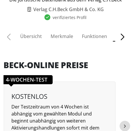
Verlag C.H.Beck GmbH & Co. KG
verifiziertes Profil
Preise
Übersicht
Merkmale
Funktionen
BECK-ONLINE PREISE
4-WOCHEN-TEST
KOSTENLOS
Der Testzeitraum von 4 Wochen ist
D
abhängig vom gewählten Modul und
S
beginnt unabhängig von weiteren
d
Aktivierungshandlungen sofort mit dem
u