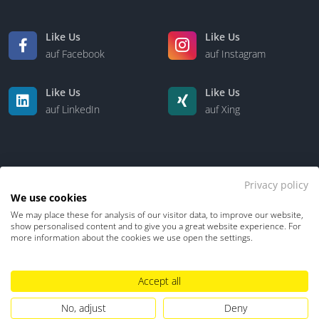
Like Us
Like Us
auf Facebook
auf Instagram
Like Us
Like Us
auf LinkedIn
auf Xing
Privacy policy
We use cookies
We may place these for analysis of our visitor data, to improve our website,
Kontakt
Über uns
show personalised content and to give you a great website experience. For
more information about the cookies we use open the settings.
Datenschutz
Impressum
TDM-Vorbehalt
Accept all
Hinweisgebersystem
Umgang mit KI
No, adjust
Deny