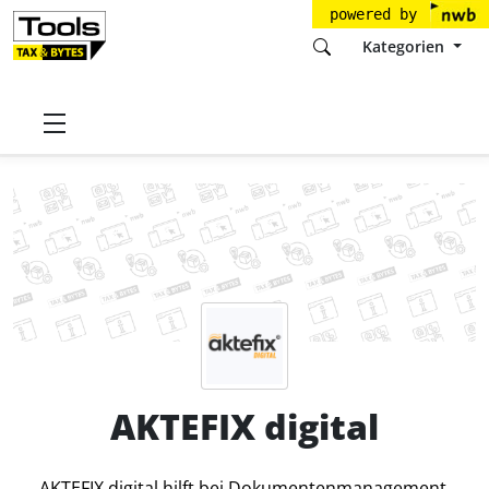
powered by
Kategorien
Startseite
Tools
NETCONTROL GmbH
AKTEFIX digital
Preise
AKTEFIX digital
AKTEFIX digital hilft bei Dokumentenmanagement,