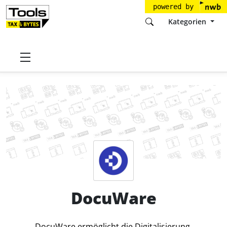
powered by
Kategorien
Startseite
Tools
DocuWare GmbH
DocuWare
Preise
DocuWare
DocuWare ermöglicht die Digitalisierung,