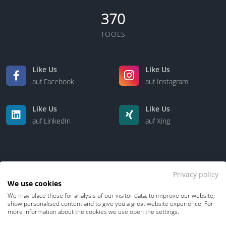
370
TOOLS
Like Us
Like Us
auf Facebook
auf Instagram
Like Us
Like Us
auf LinkedIn
auf Xing
Privacy policy
We use cookies
We may place these for analysis of our visitor data, to improve our website,
Kontakt
Über uns
show personalised content and to give you a great website experience. For
more information about the cookies we use open the settings.