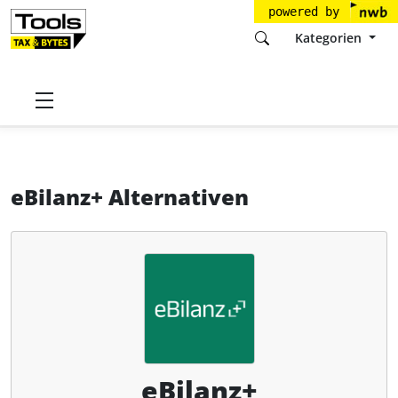
powered by
Kategorien
Startseite
Tools
ebilanzplus GmbH
eBilanz+
Alternativen
eBilanz+ Alternativen
eBilanz+