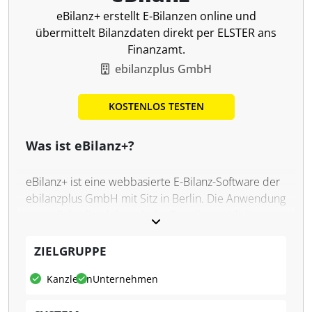
eBilanz+ erstellt E-Bilanzen online und
übermittelt Bilanzdaten direkt per ELSTER ans
Finanzamt.
ebilanzplus GmbH
KOSTENLOS TESTEN
Was ist eBilanz+?
eBilanz+ ist eine webbasierte E-Bilanz-Software der
ebilanzplus GmbH mit Sitz in Berlin. Die Anwendung
ermöglicht die elektronische Erstellung, Validierung
und unmittelbare Übermittlung von Handels- und
Steuerbilanzen an das Finanzamt. Die Lösung ist für
ZIELGRUPPE
verschiedene Unternehmensformen und Bilanzarten
Kanzleien
Unternehmen
ausgelegt und kann ohne lokale Installation im
Browser genutzt werden. Für Steuerberater ist