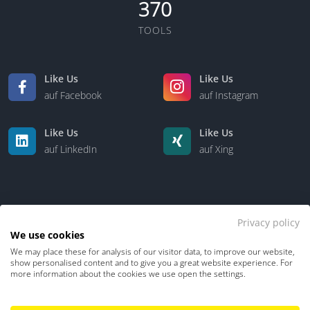
370
TOOLS
Like Us
Like Us
auf Facebook
auf Instagram
Like Us
Like Us
auf LinkedIn
auf Xing
Privacy policy
We use cookies
We may place these for analysis of our visitor data, to improve our website,
Kontakt
Über uns
show personalised content and to give you a great website experience. For
more information about the cookies we use open the settings.