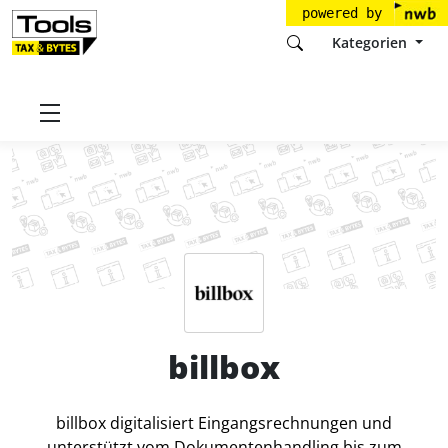
powered by
Kategorien
Startseite
Tools
billbox AG
billbox
Preise
billbox
billbox digitalisiert Eingangsrechnungen und
unterstützt vom Dokumentenhandling bis zum