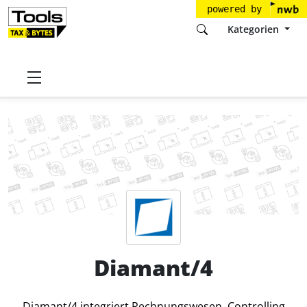
powered by
Kategorien
Startseite
Tools
Diamant Software GmbH
Diamant/4
Preise
Diamant/4
Diamant/4 integriert Rechnungswesen, Controlling