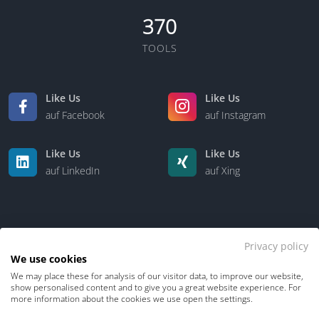
370
TOOLS
Like Us
Like Us
auf Facebook
auf Instagram
Like Us
Like Us
auf LinkedIn
auf Xing
Privacy policy
We use cookies
We may place these for analysis of our visitor data, to improve our website,
Kontakt
Über uns
show personalised content and to give you a great website experience. For
more information about the cookies we use open the settings.