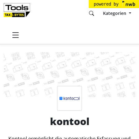
powered by
Kategorien
Startseite
Tools
kantiko GmbH
kontool
Preise
kontool
Kontool ermöglicht die automatische Erfassung und