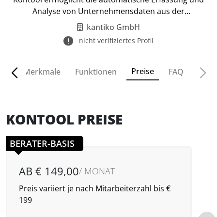
Analyse von Unternehmensdaten aus der
Buchhaltung.
kantiko GmbH
nicht verifiziertes Profil
Preise
ven
Merkmale
Funktionen
FAQ
KONTOOL PREISE
BERATER-BASIS
AB € 149,00
/ MONAT
Preis variiert je nach Mitarbeiterzahl bis €
P
199
€