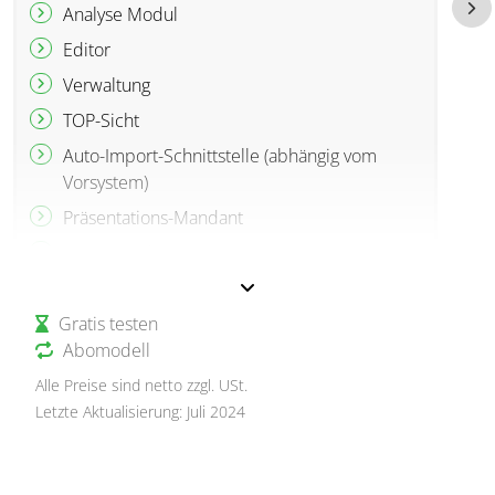
Analyse Modul
Editor
Verwaltung
TOP-Sicht
Auto-Import-Schnittstelle (abhängig vom
Vorsystem)
Präsentations-Mandant
Susa-/Excel-Export
kontool K360 zzgl. € 100 pro 50 Mandanten
Gratis testen
BelegAgent (einzeln erhältlich) zzgl. € 249
pro 500 Mandanten
Abomodell
Kunden / Lieferanten zzgl. € 349 pro 500
Alle Preise sind netto zzgl. USt.
Mandanten
Letzte Aktualisierung: Juli 2024
1 Summenmandant