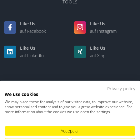
TOOLS
Like Us
Like Us
auf Facebook
auf Instagram
Like Us
Like Us
auf LinkedIn
auf Xing
Privacy policy
We use cookies
We may place these for analysis of our visitor data, to improve our website,
Kontakt
Über uns
show personalised content and to give you a great website experience. For
more information about the cookies we use open the settings.
Datenschutz
Impressum
TDM-Vorbehalt
Accept all
Hinweisgebersystem
Umgang mit KI