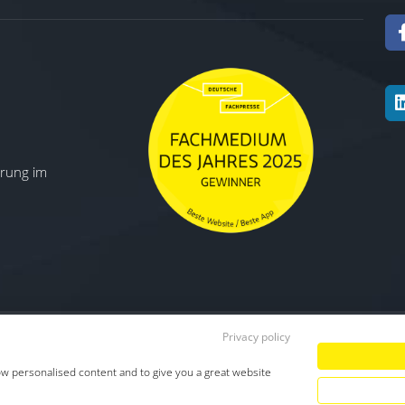
ierung im
Privacy policy
Datenschutz
|
Impressum
|
TDM-Vorbeha
ow personalised content and to give you a great website