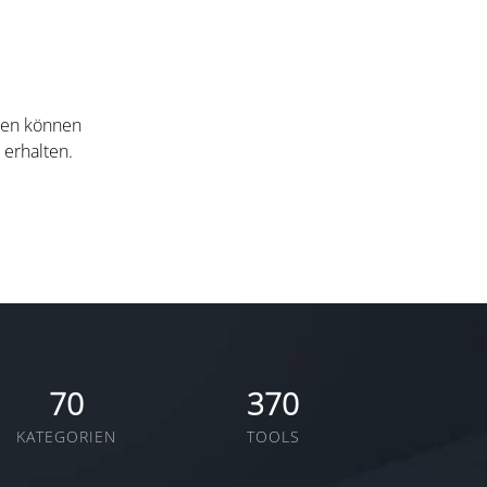
nten können
 erhalten.
70
370
KATEGORIEN
TOOLS