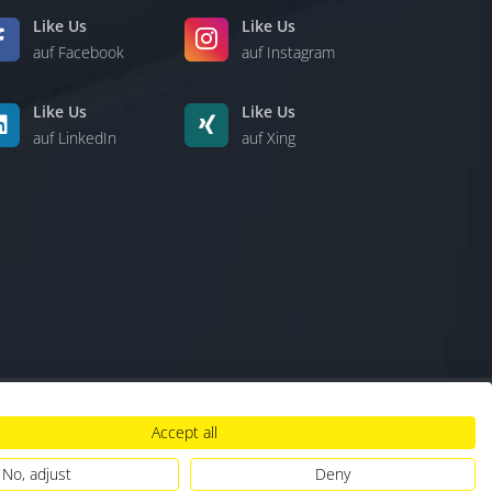
Like Us
Like Us
auf Facebook
auf Instagram
Like Us
Like Us
auf LinkedIn
auf Xing
Accept all
lt
|
Hinweisgebersystem
|
Umgang mit KI
No, adjust
Deny