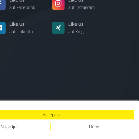
auf Facebook
auf Instagram
Like Us
Like Us
auf LinkedIn
auf Xing
Accept all
lt
|
Hinweisgebersystem
|
Umgang mit KI
No, adjust
Deny