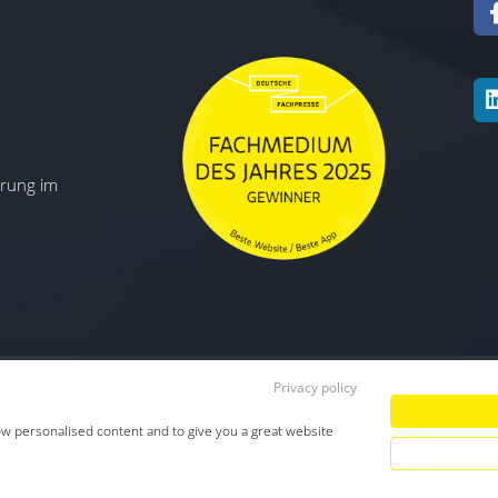
ierung im
Privacy policy
Datenschutz
|
Impressum
|
TDM-Vorbeha
ow personalised content and to give you a great website