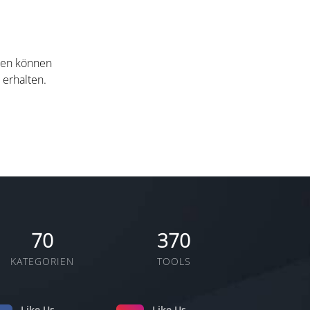
nten können
 erhalten.
70
370
KATEGORIEN
TOOLS
Like Us
Like Us