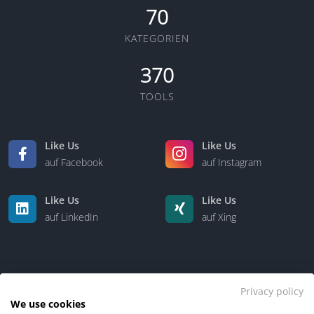
70
KATEGORIEN
370
TOOLS
Like Us
Like Us
auf Facebook
auf Instagram
Like Us
Like Us
auf LinkedIn
auf Xing
Privacy policy
We use cookies