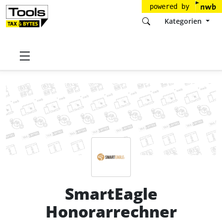
powered by
Kategorien
Startseite
Tools
SmartEagle GmbH
SmartEagle Honorarrechner
Preise
SmartEagle
Honorarrechner