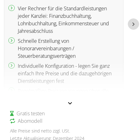
Vier Rechner für die Standardleistungen
jeder Kanzlei: Finanzbuchhaltung,
Lohnbuchhaltung, Einkommensteuer und
Jahresabschluss
Schnelle Erstellung von
Honorarvereinbarungen /
Steuerberatungsverträgen
Individuelle Konfiguration - legen Sie ganz
einfach Ihre Preise und die dazugehörigen
Dienstleistungen fest
Regelmäßige Preisanpassungen über alle
Mandate durch eine Eingabe möglich
Zeitgewinn bei Akquise, Abrechnung und
Gratis testen
Mitarbeiterführung durch klare
Abomodell
Vereinbarungen
Alle Preise sind netto zzgl. USt.
Letzte Aktualisierung: Dezember 2024