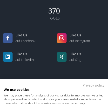
370
TOOLS
Like Us
Like Us
auf Facebook
auf Instagram
Like Us
Like Us
auf LinkedIn
auf Xing
Privacy policy
We use cookies
We may place these for analysis of our visitor data, to improve our website,
Kontakt
Über uns
show personalised content and to give you a great website experience. For
more information about the cookies we use open the settings.