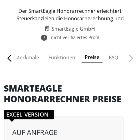
Der SmartEagle Honorarrechner erleichtert
Steuerkanzleien die Honorarberechnung und
Preisanpassung.
SmartEagle GmbH
nicht verifiziertes Profil
Preise
ven
Merkmale
Funktionen
FAQ
SMARTEAGLE
HONORARRECHNER PREISE
EXCEL-VERSION
AUF ANFRAGE