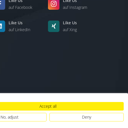
Like Us
Like Us
auf Facebook
auf Instagram
Like Us
Like Us
auf LinkedIn
auf Xing
Accept all
lt
|
Hinweisgebersystem
|
Umgang mit KI
No, adjust
Deny