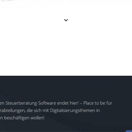
Roll-out-Package inkl.
Schulungen in Englisch
oder Deutsch
en Steuerberatung-Software endet hier! – Place to be für
abteilungen, die sich mit Digitalisierungsthemen in
 beschäftigen wollen!