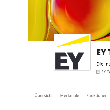
EY
Die in
EY T
Übersicht
Merkmale
Funktionen