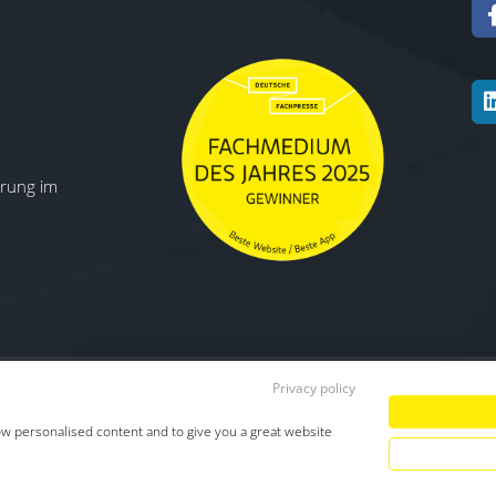
ierung im
Privacy policy
Datenschutz
|
Impressum
|
TDM-Vorbeha
ow personalised content and to give you a great website