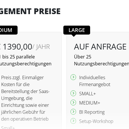
GEMENT PREISE
DIUM
LARGE
 1390,00
AUF ANFRAGE
/ JAHR
 bis 25 parallele
Über 25
utzungsberechtigungen
Nutzungsberechtigunge
Preis zzgl. Einmaliger
Individuelles
Kosten für die
Firmenangebot
Bereitstellung der Saas-
SMALL+
Umgebung, die
MEDIUM+
Einrichtung sowie einer
jährlichen Gebühr für
BI Reporting
den operativen Betrieb
Setup-Workshop
Small+