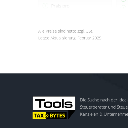
Preis pro
Nutzungsberechtigung zzgl.
einmaliger Kosten für
BereiststellungSaas-
Alle Preise sind netto zzgl. USt.
Umgebung, die Einrichtung so
Letzte Aktualisierung: Februar 2025
wie einer jährlichen Gebühr
für den operativen Betrieb
Die Suche nach der ideal
Steuerberater und Steuer
Kanzleien & Unternehmen