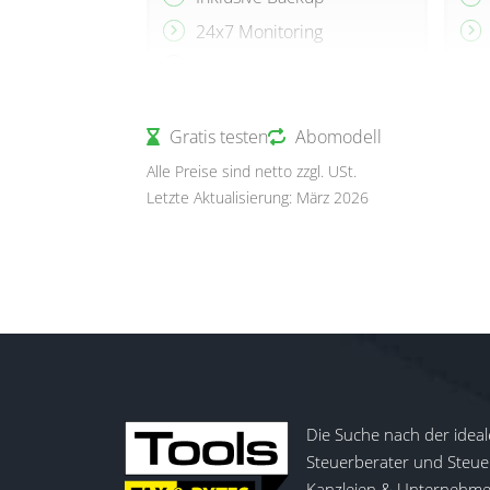
24x7 Monitoring
LDAP / Microsoft 365
Anbindung
Jährliche Abrechnung
Gratis testen
Abomodell
Alle Preise sind netto zzgl. USt.
Letzte Aktualisierung: März 2026
Die Suche nach der ideal
Steuerberater und Steuer
Kanzleien & Unternehmen