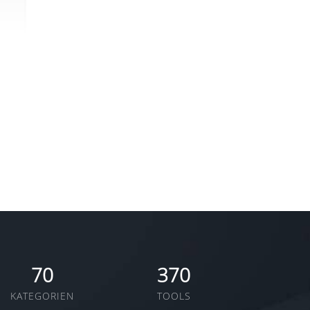
70
370
KATEGORIEN
TOOLS