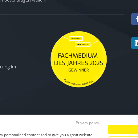
ierung im
Privacy policy
Datenschutz
|
Impressum
|
TDM-Vorbeha
ow personalised content and to give you a great website