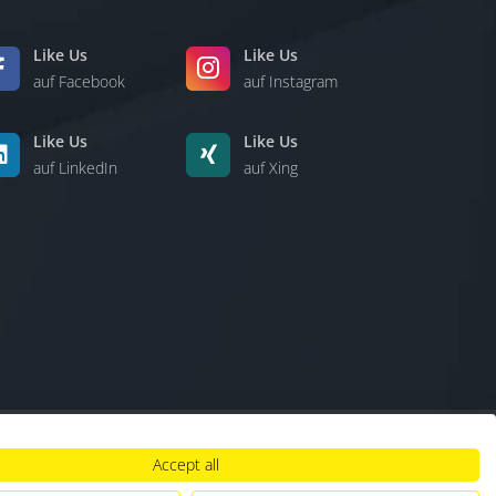
Like Us
Like Us
auf Facebook
auf Instagram
Like Us
Like Us
auf LinkedIn
auf Xing
Accept all
lt
|
Hinweisgebersystem
|
Umgang mit KI