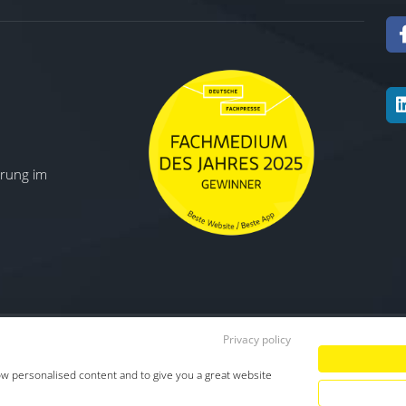
ierung im
Privacy policy
Datenschutz
|
Impressum
|
TDM-Vorbeha
ow personalised content and to give you a great website