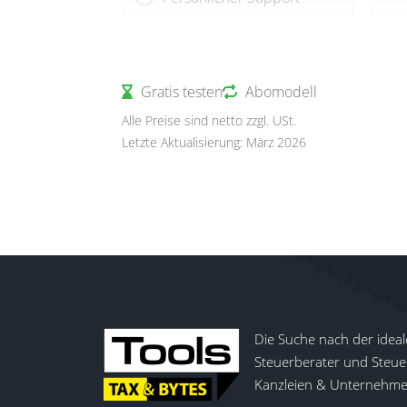
Gratis testen
Abomodell
Alle Preise sind netto zzgl. USt.
Letzte Aktualisierung: März 2026
Die Suche nach der ideal
Steuerberater und Steuer
Kanzleien & Unternehmen