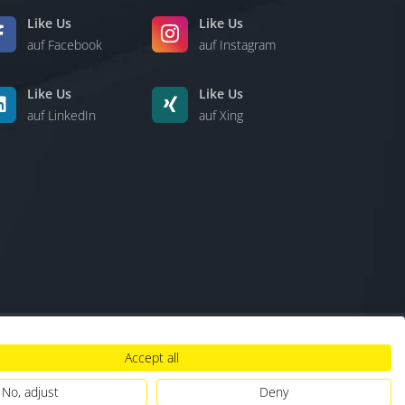
Like Us
Like Us
auf Facebook
auf Instagram
Like Us
Like Us
auf LinkedIn
auf Xing
Accept all
lt
|
Hinweisgebersystem
|
Umgang mit KI
No, adjust
Deny