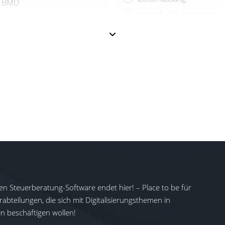
BMD
Individuelle Statistiken
Kunden- und
Lieferantenverwaltung
Inventur bei Bedarf
hinzubuchbar
en Steuerberatung-Software endet hier! – Place to be für
abteilungen, die sich mit Digitalisierungsthemen in
 beschäftigen wollen!