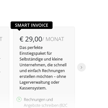
SMART INVOICE
€ 29,00
€ 79,00
T
/ MONAT
Das perfekte
Ideal für alle
Einstiegspaket für
Warenwirtsch
r
Selbständige und kleine
nutzen möch
Unternehmen, die schnell
und einfach Rechnungen
Zentrale Fi
r
erstellen möchten – ohne
Lagerverw
Lagerverwaltung oder
Rechnung
Kassensystem.
Angebote 
und B2B)
Rechnungen und
Unlimitier
Angebote schreiben (B2C