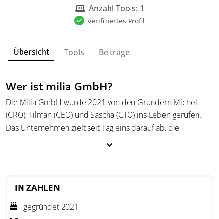
Anzahl Tools: 1
verifiziertes Profil
Übersicht
Tools
Beiträge
Wer ist milia GmbH?
Die Milia GmbH wurde 2021 von den Gründern Michel
(CRO), Tilman (CEO) und Sascha (CTO) ins Leben gerufen.
Das Unternehmen zielt seit Tag eins darauf ab, die
Steuerberatung mithilfe von Zukunftstechnologien in das
Zeitalter der Automatisierung zu führen. Heute besteht das
Team von milia.io aus 20 Expert:innen in den Bereichen der
Steuerberatung, Prozessautomatisierung und Künstlicher
IN ZAHLEN
Intelligenz. milia.io ist nicht nur Softwareanbieter sondern
versteht sich als Kompetenzzentrum für Kanzleien der
gegründet 2021
Zukunft und sorgt für Sprunginnovationen, angewandte KI