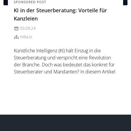
SPONSORED POST
KI in der Steuerberatung: Vorteile für
Kanzleien
09.09.24
milia.io
Künstliche Intelligenz (KI) hält Einzug in die
Steuerberatung und verspricht eine Revolution
der Branche. Doch was bedeutet das konkret für
Steuerberater und Mandanten? In diesem Artikel
beleuchten wir die Vorteile von KI in der
Steuerberatung und zeigen Ihnen, wie Sie diese
innovative Technolog...