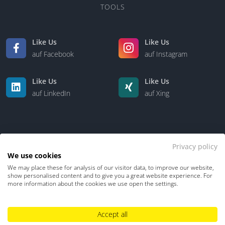
TOOLS
Like Us
Like Us
auf Facebook
auf Instagram
Like Us
Like Us
auf LinkedIn
auf Xing
Privacy policy
We use cookies
We may place these for analysis of our visitor data, to improve our website,
Kontakt
Über uns
show personalised content and to give you a great website experience. For
more information about the cookies we use open the settings.
Datenschutz
Impressum
TDM-Vorbehalt
Accept all
Hinweisgebersystem
Umgang mit KI