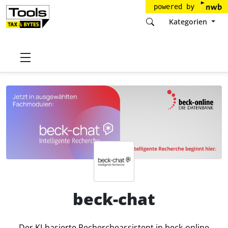
powered by
Kategorien
Startseite
Tools
Verlag C.H.Beck GmbH & Co. KG
beck-chat
Preise
beck-chat
Der KI-basierte Rechercheassistent in beck-online