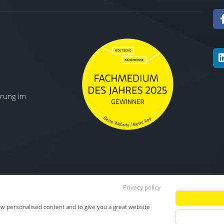
ierung im
Privacy policy
Datenschutz
|
Impressum
|
TDM-Vorbeha
ow personalised content and to give you a great website