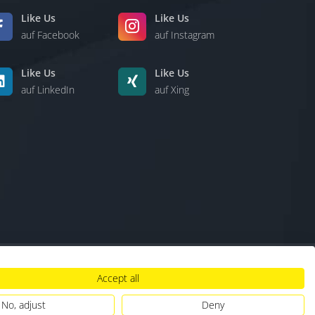
Like Us
Like Us
auf Facebook
auf Instagram
Like Us
Like Us
auf LinkedIn
auf Xing
Accept all
lt
|
Hinweisgebersystem
|
Umgang mit KI
No, adjust
Deny