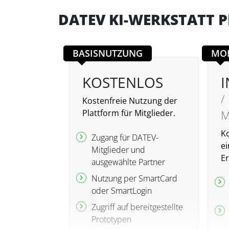
DATEV KI-WERKSTATT P
BASISNUTZUNG
MO
KOSTENLOS
I
/
Kostenfreie Nutzung der
Plattform für Mitglieder.
M
Ko
Zugang für DATEV-
ei
Mitglieder und
E
ausgewählte Partner
Nutzung per SmartCard
oder SmartLogin
Zugriff auf bereitgestellte
Prototypen