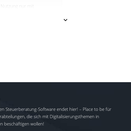
Nutzung nur mit
aktivierter Freigabe
Preise je nach DATEV-
Produkt
Gilt zusätzlich zur
Basisnutzung
en Steuerberatung-Software endet hier! – Place to be für
abteilungen, die sich mit Digitalisierungsthemen in
 beschäftigen wollen!