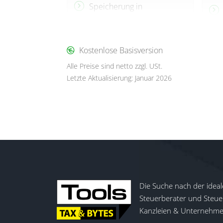
Speicherung in
Deutschland-Cloud
Keine
Implementierungskosten
Kostenlose Basisversion
Volle Nutzung ohne
Alle Preise sind netto zzgl. USt.
Mindestvertragslaufzeit
Letzte Aktualisierung: Januar 2026
Die Suche nach der ideal
Steuerberater und Steuer
Kanzleien & Unternehmen