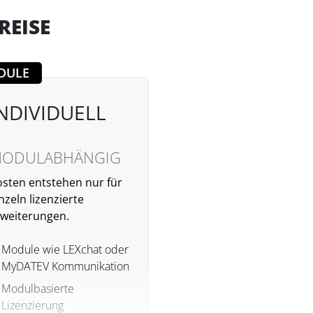
REISE
DULE
NDIVIDUELL
ODULABHÄNGIG
sten entstehen nur für
nzeln lizenzierte
rweiterungen.
Module wie LEXchat oder
MyDATEV Kommunikation
Modulbasierte
Lizenzierung