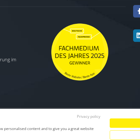
ierung im
Privacy policy
Datenschutz
|
Impressum
|
TDM-Vorbeha
ow personalised content and to give you a great website