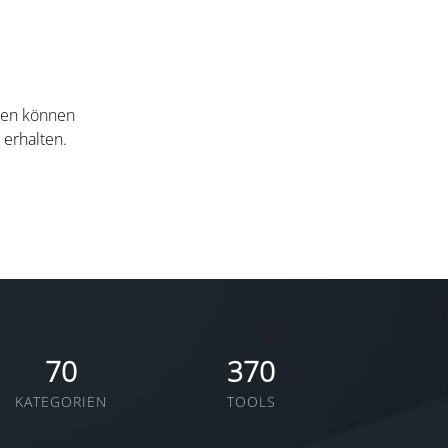
nten können
 erhalten.
70
370
KATEGORIEN
TOOLS