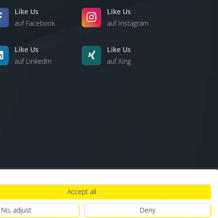
Like Us
Like Us
auf Facebook
auf Instagram
Like Us
Like Us
auf LinkedIn
auf Xing
Accept all
lt
|
Hinweisgebersystem
|
Umgang mit KI
No, adjust
Deny