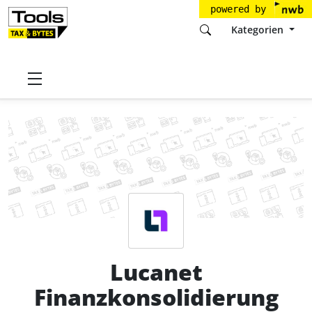
powered by
Kategorien
Startseite
Tools
Lucanet AG
Lucanet Finanzkonsolidierung
Preise
Lucanet
Finanzkonsolidierung