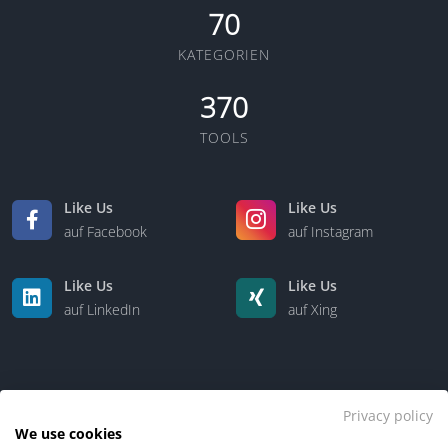
70
KATEGORIEN
370
TOOLS
Like Us
Like Us
auf Facebook
auf Instagram
Like Us
Like Us
auf LinkedIn
auf Xing
Privacy policy
We use cookies