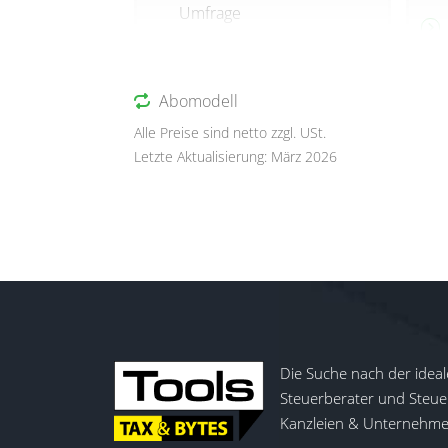
Umfrage
Abomodell
Alle Preise sind netto zzgl. USt.
Letzte Aktualisierung: März 2026
Die Suche nach der ideal
Steuerberater und Steuer
Kanzleien & Unternehmen