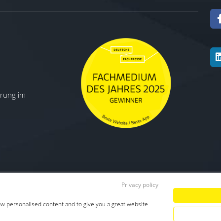
ierung im
Privacy policy
Datenschutz
|
Impressum
|
TDM-Vorbeha
ow personalised content and to give you a great website