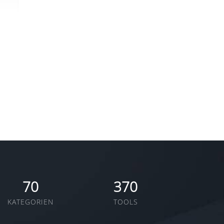
70
370
KATEGORIEN
TOOLS