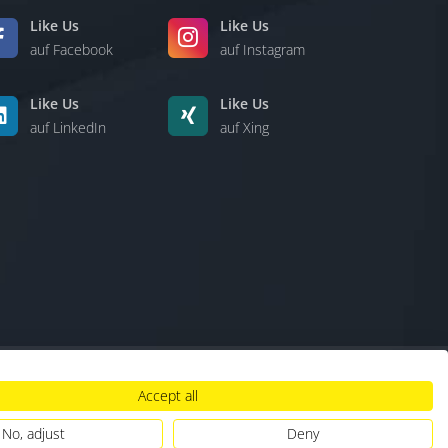
Like Us
Like Us
auf Facebook
auf Instagram
Like Us
Like Us
auf LinkedIn
auf Xing
Accept all
lt
|
Hinweisgebersystem
|
Umgang mit KI
No, adjust
Deny