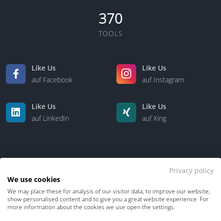
370
TOOLS
Like Us
Like Us
auf Facebook
auf Instagram
Like Us
Like Us
auf LinkedIn
auf Xing
Privacy policy
We use cookies
We may place these for analysis of our visitor data, to improve our website,
Kontakt
Über uns
show personalised content and to give you a great website experience. For
more information about the cookies we use open the settings.