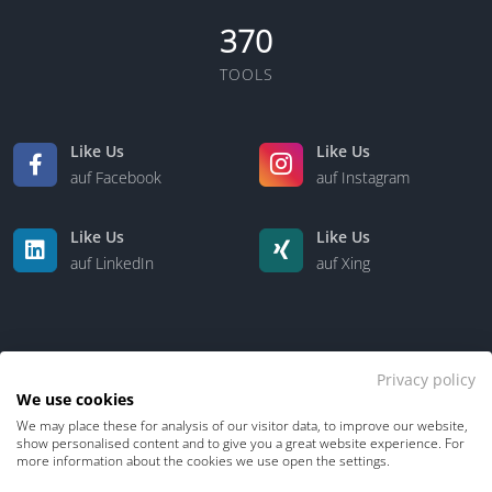
370
TOOLS
Like Us
Like Us
auf Facebook
auf Instagram
Like Us
Like Us
auf LinkedIn
auf Xing
Privacy policy
We use cookies
We may place these for analysis of our visitor data, to improve our website,
Kontakt
Über uns
show personalised content and to give you a great website experience. For
more information about the cookies we use open the settings.