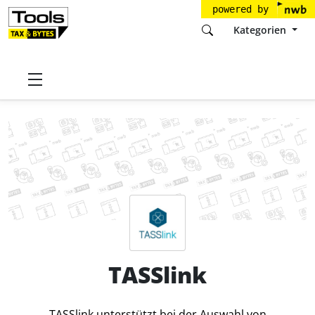
powered by
Kategorien
Startseite
Tools
TASSlink Software GmbH
TASSlink
Preise
TASSlink
TASSlink unterstützt bei der Auswahl von