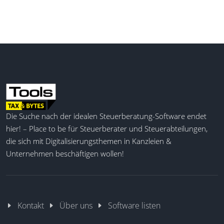
Garten- und Landschaftsbau und Gerüstbau
geeignet und unterstützt branchenspezifische
Anforderungen.
SOKA-Bau Meldungen
Kurzarbeitergeld
SV-Meldungen
Lohnsteuerbescheinigungen
Automatische Belegerzeugung
Die Suche nach der idealen Steuerberatung-Software endet
Beitragsnachweise
hier! – Place to be für Steuerberater und Steuerabteilungen,
Automatisierte Datenübernahme
die sich mit Digitalisierungsthemen in Kanzleien &
Unternehmen beschäftigen wollen!
Kontakt
Über uns
Software listen