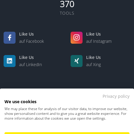
370
TOOLS
Like Us
Like Us
auf Facebook
auf Instagram
Like Us
Like Us
auf LinkedIn
auf Xing
Privacy policy
We use cookies
We may place these for analysis of our visitor data, to improve our website,
Kontakt
Über uns
show personalised content and to give you a great website experience. For
more information about the cookies we use open the settings.