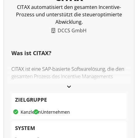
CITAX automatisiert den gesamten Incentive-
Prozess und unterstützt die steueroptimierte
Abwicklung.
DCCS GmbH
Was ist CITAX?
CITAX ist eine SAP-basierte Softwarelösung, die den
gesamten Prozess des Incentive Managements
digitalisiert und automatisiert. Unternehmen werden
von der Planung und Abwicklung betrieblicher
Zuwendungen nach § 37b EStG bis hin zur
ZIELGRUPPE
steuerlichen Bewertung und Verbuchung
Kanzleien
Unternehmen
unterstützt. CITAX integriert sich vollständig in
bestehende SAP-Systeme und bietet eine
SYSTEM
benutzerfreundliche Web-Oberfläche mit
mehrstufigen Workflows und rollenbasierten