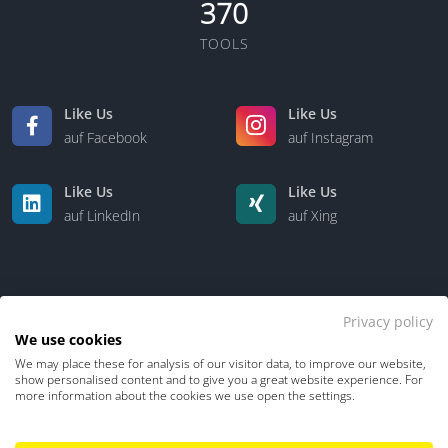
370
TOOLS
Like Us
Like Us
auf Facebook
auf Instagram
Like Us
Like Us
auf LinkedIn
auf Xing
Privacy policy
We use cookies
We may place these for analysis of our visitor data, to improve our website,
Kontakt
Über uns
show personalised content and to give you a great website experience. For
more information about the cookies we use open the settings.