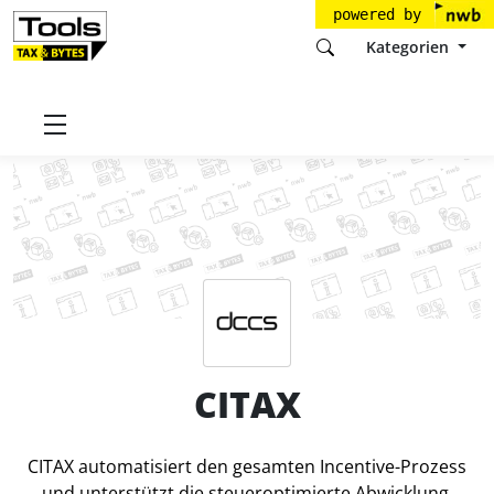
powered by
Kategorien
Startseite
Tools
DCCS GmbH
CITAX
Preise
CITAX
CITAX automatisiert den gesamten Incentive-Prozess
und unterstützt die steueroptimierte Abwicklung.