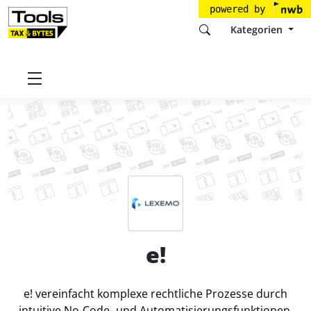
powered by
Kategorien
Startseite
Tools
Lexemo GmbH
e!
Preise
e!
e! vereinfacht komplexe rechtliche Prozesse durch
intuitive No-Code- und Automatisierungsfunktionen.