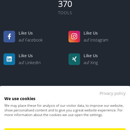
370
TOOLS
Like Us
Like Us
auf Facebook
auf Instagram
Like Us
Like Us
auf LinkedIn
auf Xing
Privacy policy
We use cookies
We may place these for analysis of our visitor data, to improve our website,
Kontakt
Über uns
show personalised content and to give you a great website experience. For
more information about the cookies we use open the settings.