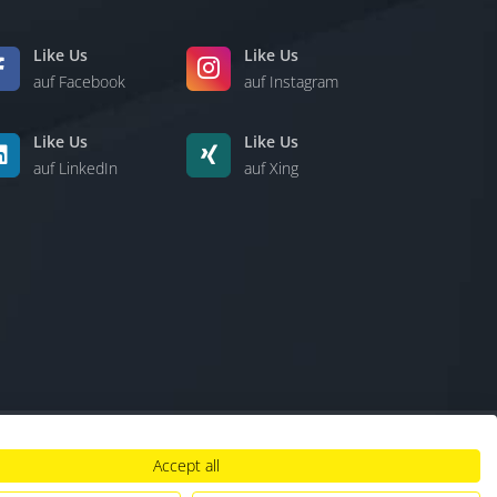
Like Us
Like Us
auf Facebook
auf Instagram
Like Us
Like Us
auf LinkedIn
auf Xing
Accept all
lt
|
Hinweisgebersystem
|
Umgang mit KI