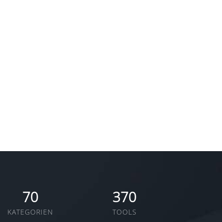
70
370
KATEGORIEN
TOOLS