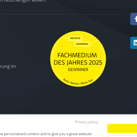
ierung im
Privacy policy
Datenschutz
|
Impressum
|
TDM-Vorbeha
ow personalised content and to give you a great website