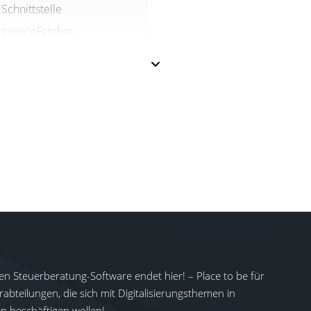
Schnittstelle
InvoiceFetcher-
Schnittstelle
Digital.bar-Schnittstelle
Terminland-Schnittstelle
DATEV Belegbilderservice
DATEV LODAS und LuG-
Export
en Steuerberatung-Software endet hier! – Place to be für
abteilungen, die sich mit Digitalisierungsthemen in
 beschäftigen wollen!