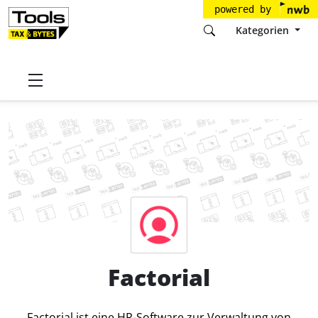
powered by
Kategorien
Startseite
Tools
EVERYDAY SOFTWARE, S.L.
Factorial
Preise
Factorial
Factorial ist eine HR-Software zur Verwaltung von