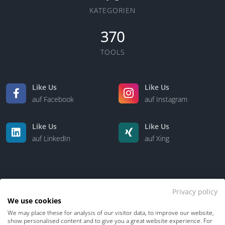
KATEGORIEN
370
TOOLS
Like Us
Like Us
auf Facebook
auf Instagram
Like Us
Like Us
auf LinkedIn
auf Xing
Privacy policy
We use cookies
We may place these for analysis of our visitor data, to improve our website,
Kontakt
Über uns
show personalised content and to give you a great website experience. For