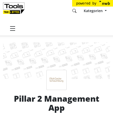
powered by
Kategorien
Startseite
Tools
Flick Gocke Schaumburg mbB
Pillar 2 Management App
Preise
Pillar 2 Management
App