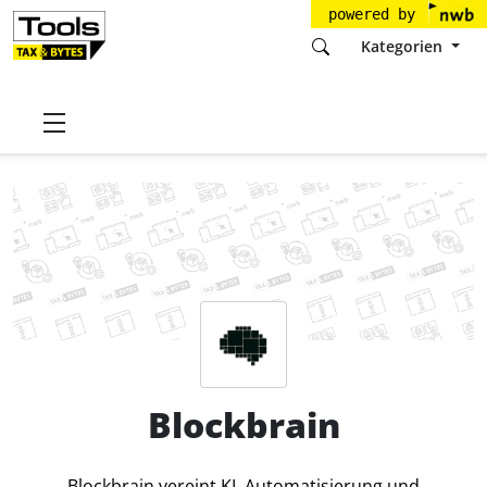
powered by
Kategorien
Startseite
Tools
Blockbrain GmbH
Blockbrain
Preise
Blockbrain
Blockbrain vereint KI, Automatisierung und