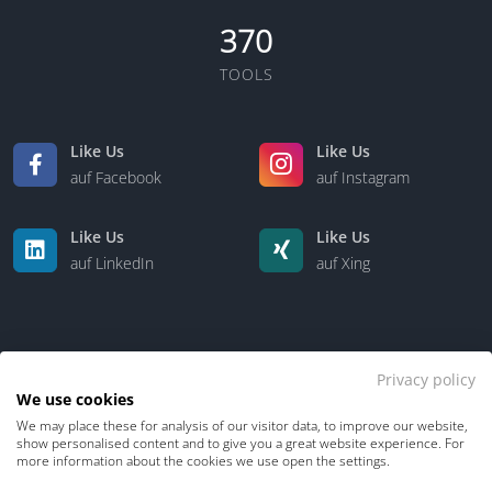
370
TOOLS
Like Us
Like Us
auf Facebook
auf Instagram
Like Us
Like Us
auf LinkedIn
auf Xing
Privacy policy
We use cookies
We may place these for analysis of our visitor data, to improve our website,
Kontakt
Über uns
show personalised content and to give you a great website experience. For
more information about the cookies we use open the settings.