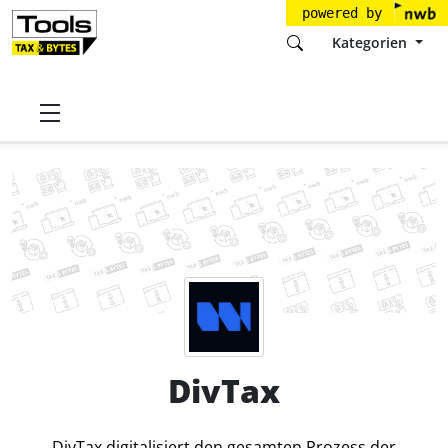
powered by
Kategorien
Startseite
Tools
DivTax GmbH
DivTax
Preise
DivTax
DivTax digitalisiert den gesamten Prozess der