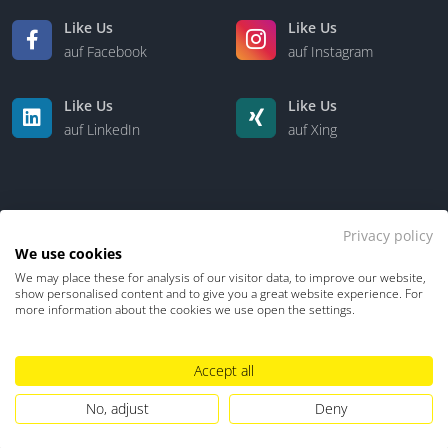
Like Us
Like Us
auf Facebook
auf Instagram
Like Us
Like Us
auf LinkedIn
auf Xing
Privacy policy
We use cookies
We may place these for analysis of our visitor data, to improve our website,
Kontakt
Über uns
show personalised content and to give you a great website experience. For
more information about the cookies we use open the settings.
Datenschutz
Impressum
TDM-Vorbehalt
Accept all
Hinweisgebersystem
Umgang mit KI
No, adjust
Deny