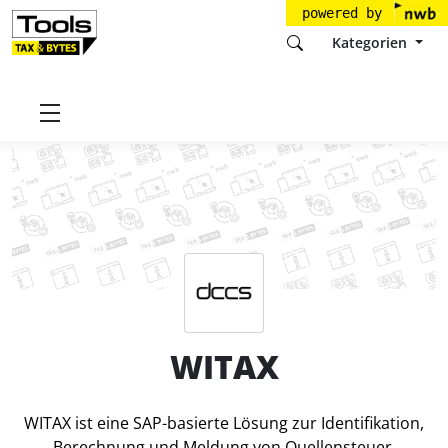
powered by
Kategorien
Startseite
Tools
DCCS GmbH
WITAX
Preise
WITAX
WITAX ist eine SAP-basierte Lösung zur Identifikation,
Berechnung und Meldung von Quellensteuer.