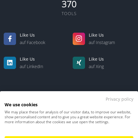
370
TOOLS
Like Us
Like Us
auf Facebook
auf Instagram
Like Us
Like Us
auf LinkedIn
auf Xing
Privacy policy
We use cookies
We may place these for analysis of our visitor data, to improve our website,
Kontakt
Über uns
show personalised content and to give you a great website experience. For
more information about the cookies we use open the settings.