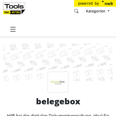
powered by
Kategorien
Startseite
Tools
Docunout GmbH
belegebox
Preise
belegebox
Hilft bei der digitalen Dokumentverwaltung, ideal für