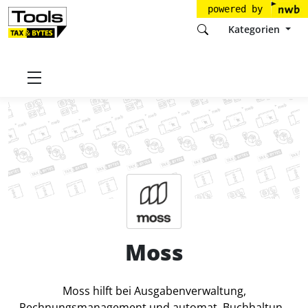
powered by
Kategorien
Startseite
Tools
Nufin GmbH
Moss
Preise
Moss
Moss hilft bei Ausgabenverwaltung,
Rechnungsmanagement und automat. Buchhaltung