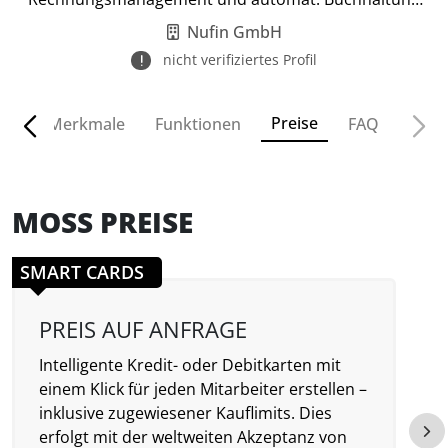
mit Firmenkarten.
Nufin GmbH
nicht verifiziertes Profil
Preise
ven
Merkmale
Funktionen
FAQ
MOSS PREISE
SMART CARDS
PREIS AUF ANFRAGE
Intelligente Kredit- oder Debitkarten mit
A
einem Klick für jeden Mitarbeiter erstellen –
k
inklusive zugewiesener Kauflimits. Dies
Ü
erfolgt mit der weltweiten Akzeptanz von
K