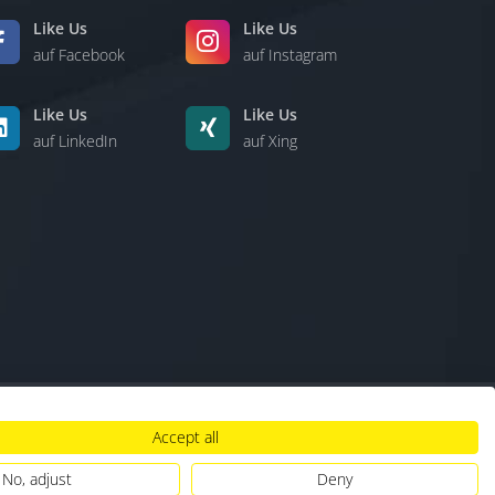
Like Us
Like Us
auf Facebook
auf Instagram
Like Us
Like Us
auf LinkedIn
auf Xing
Accept all
lt
|
Hinweisgebersystem
|
Umgang mit KI
No, adjust
Deny