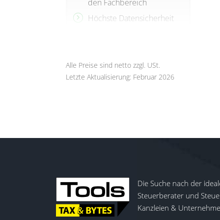
den Fachbereich
Höchste Datensicherheit
Automatisierung von
Routineaufgaben
Alle Preise sind netto zzgl. USt.
Letzte Aktualisierung: Februar 2026
Die Suche nach der ideal
Steuerberater und Steuer
Kanzleien & Unternehmen