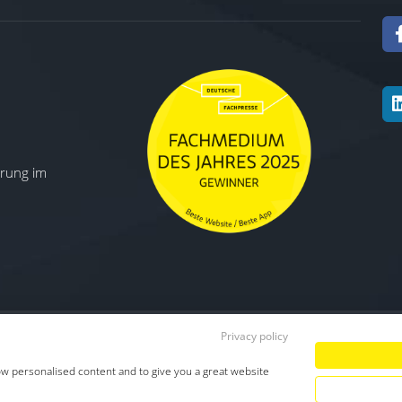
ierung im
Privacy policy
Datenschutz
|
Impressum
|
TDM-Vorbeha
ow personalised content and to give you a great website