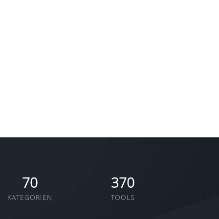
70
370
KATEGORIEN
TOOLS