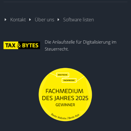
Spesen automatisch prüfen
Echtzeit-Ausgabenanalyse
Kontakt
Über uns
Software listen
Automatischer Belegabgleich
Intelligente Kodierung
Mobile App zur Belegerfassung
Die Anlaufstelle für Digitalisierung im
Regelbasierte Ausgabenprüfung
Steuerrecht.
Automatisierte Steuererkennung
Virtuelle Firmenkarten
Benutzerdefinierte Workflows