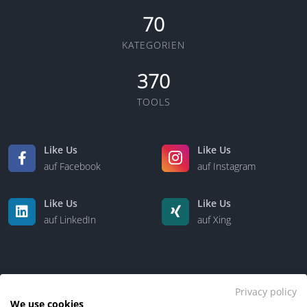
70
KATEGORIEN
370
TOOLS
Like Us
Like Us
auf Facebook
auf Instagram
Like Us
Like Us
auf LinkedIn
auf Xing
Privacy policy
We use cookies