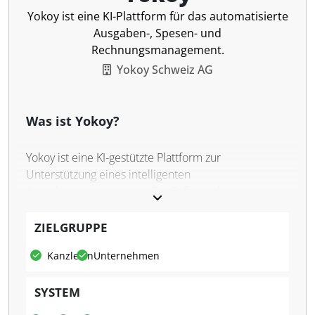
Yokoy ist eine KI-Plattform für das automatisierte
Ausgaben-, Spesen- und
Rechnungsmanagement.
Yokoy Schweiz AG
Was ist Yokoy?
Yokoy ist eine KI-gestützte Plattform zur
Unterstützung eines intelligenten
Ausgabenmanagements. Die Software bietet eine
zentrale Lösung für die Rechnungsverarbeitung,
Spesenabrechnungen und Firmenkartenzahlungen.
ZIELGRUPPE
Das Ziel besteht darin, alle Ausgabenprozesse zu
Kanzleien
Unternehmen
automatisieren, zu kontrollieren und transparent zu
gestalten. Die Plattform zeichnet sich durch ihren
SYSTEM
modularen Aufbau aus, der eine Integration in
bestehende ERP- und Buchhaltungssysteme