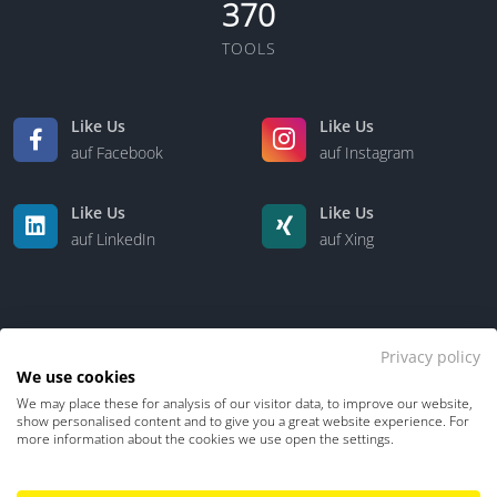
370
TOOLS
Like Us
Like Us
auf Facebook
auf Instagram
Like Us
Like Us
auf LinkedIn
auf Xing
Privacy policy
We use cookies
We may place these for analysis of our visitor data, to improve our website,
Kontakt
Über uns
show personalised content and to give you a great website experience. For
more information about the cookies we use open the settings.