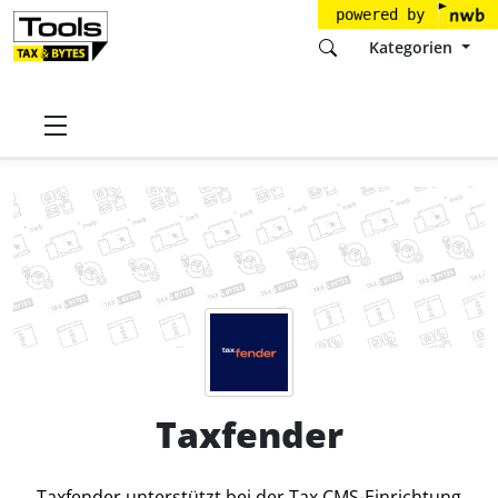
powered by
Kategorien
Startseite
Tools
Taxfender GmbH
Taxfender
Preise
Taxfender
Taxfender unterstützt bei der Tax CMS-Einrichtung