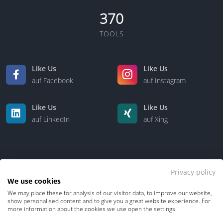
370
TOOLS
Like Us
Like Us
auf Facebook
auf Instagram
Like Us
Like Us
auf LinkedIn
auf Xing
Privacy policy
We use cookies
We may place these for analysis of our visitor data, to improve our website,
Kontakt
Über uns
show personalised content and to give you a great website experience. For
more information about the cookies we use open the settings.