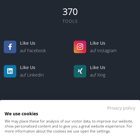
370
TOOLS
Like Us
Like Us
auf Facebook
auf Instagram
Like Us
Like Us
auf LinkedIn
auf Xing
Privacy policy
We use cookies
We may place these for analysis of our visitor data, to improve our website,
Kontakt
Über uns
show personalised content and to give you a great website experience. For
more information about the cookies we use open the settings.