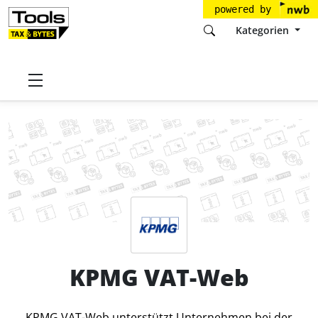
powered by
Kategorien
Startseite
Tools
KPMG AG
KPMG VAT-Web
Preise
KPMG VAT-Web
KPMG VAT-Web unterstützt Unternehmen bei der