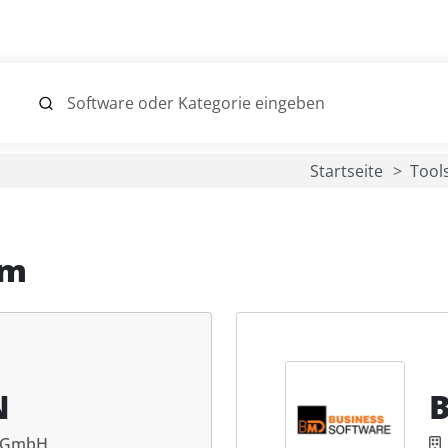
Startseite
Tool
om
N
r GmbH