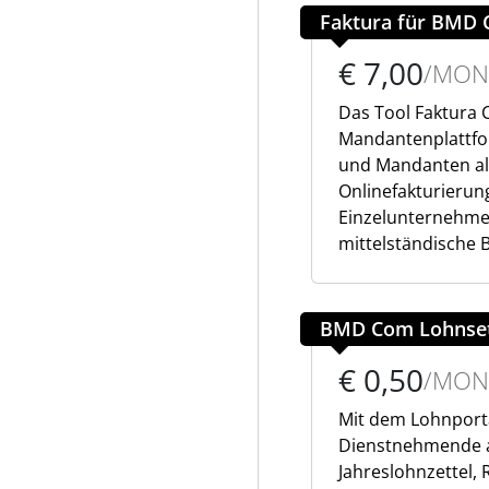
Faktura für BMD
€ 7,00
/MON
Das Tool Faktura
Mandantenplattfo
und Mandanten al
Onlinefakturierun
Einzelunternehmen
mittelständische 
BMD Com Lohnset
€ 0,50
/MON
Mit dem Lohnport
Dienstnehmende au
Jahreslohnzettel