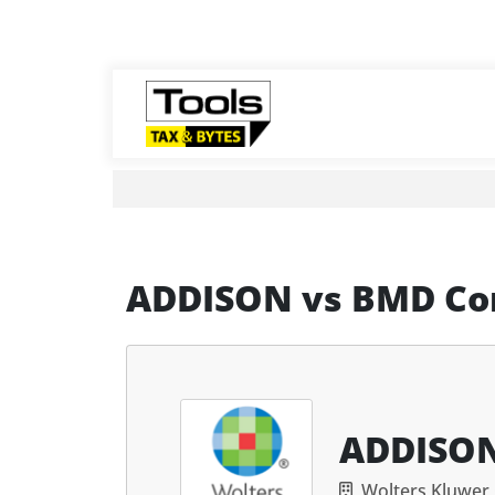
ADDISON
vs
BMD C
ADDISO
Wolters Kluwe