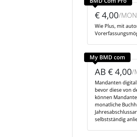
BMD Com Pro
€ 4,00
/MON
Wie Plus, mit aut
Vorerfassungsmög
My BMD com
AB € 4,00
/
Mandanten digitali
bevor diese von d
können Mandanten
monatliche Buchha
Jahresabschlussa
selbstständig anli