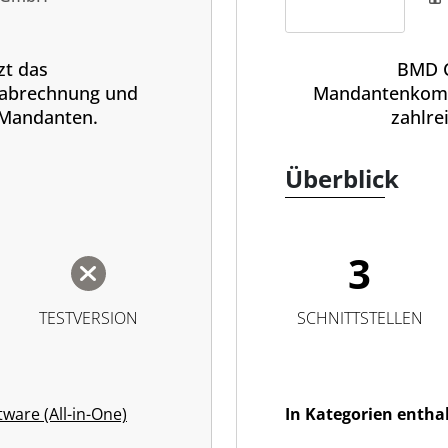
zt das
BMD C
nabrechnung und
Mandantenkomm
 Mandanten.
zahlre
Überblick
3
TESTVERSION
SCHNITTSTELLEN
tware (All-in-One)
In Kategorien entha