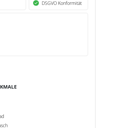
DSGVO Konformität
RKMALE
ad
usch