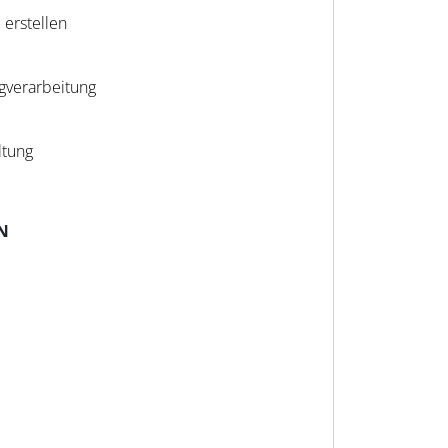
 erstellen
gverarbeitung
tung
N