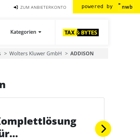
powered by
ZUM ANBIETERKONTO
Kategorien
s
Wolters Kluwer GmbH
ADDISON
en
omplettlösung
ür