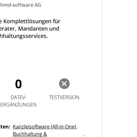
teuerkanzleien
hmd-software AG
 Komplettlösungen für
erater, Mandanten und
hhaltungsservices.
0
DATEV-
TESTVERSION
ERGÄNZUNGEN
lten:
Kanzleisoftware (All-in-One)
,
Buchhaltung &
,