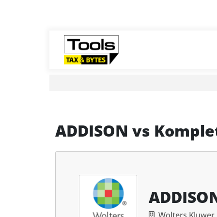
ADDISON
vs
Komplet
ADDISO
Wolters Kluwe