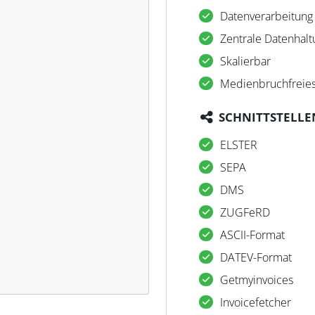
Datenverarbeitung 
Zentrale Datenhalt
Skalierbar
Medienbruchfreies
SCHNITTSTELLE
ELSTER
SEPA
DMS
ZUGFeRD
ASCII-Format
DATEV-Format
Getmyinvoices
Invoicefetcher