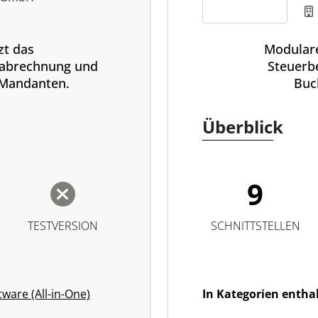
S
zt das
Modulare
nabrechnung und
Steuerb
 Mandanten.
Buc
Überblick
9
TESTVERSION
SCHNITTSTELLEN
tware (All-in-One)
In Kategorien entha