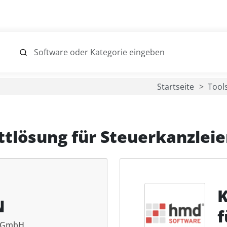
Startseite
Tool
tlösung für Steuerkanzlei
K
N
f
r GmbH