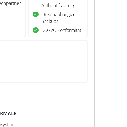
echpartner
Authentifizierung
Ortsunabhängige
Backups
DSGVO Konformität
RKMALE
isystem